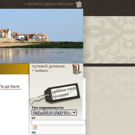
> просмотр других регионов
путевой дневник
выбрать
Па-де-Кале
Тип недвижимости
от
по