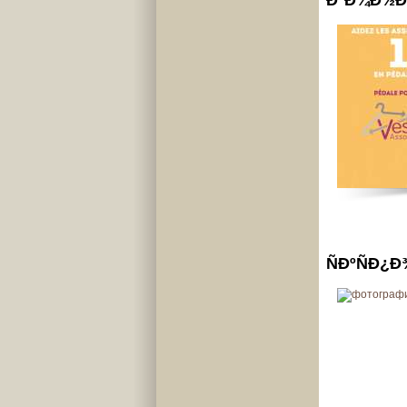
ÐºÐ¾Ð½Ðº
ÑÐºÑÐ¿Ð