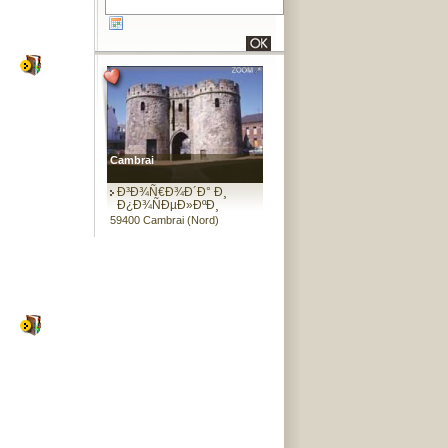
Cambrai
Ð³Ð¾Ñ€Ð¾Ð´Ð° Ð¸
Ð¿Ð¾ÑÐµÐ»ÐºÐ¸
59400 Cambrai (Nord)