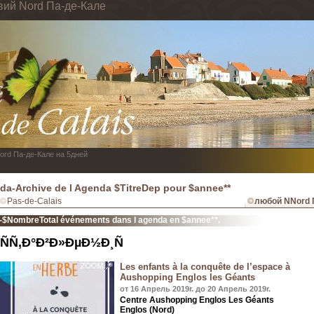
вий Nord Па-де-Кале
Nord Па-де-Кале на 5дней
da-Archive de l Agenda $TitreDep pour $annee**
Pas-de-Calais
любой NNord 
-$NombreTotal événements dans l agenda en $annee**.
ÑÑ‚Ð°Ð²Ð»ÐµÐ½Ð¸Ñ
Les enfants à la conquête de l’espace à
Aushopping Englos les Géants
от 16 Апрель 2019r. до 20 Апрель 2019r.
Centre Aushopping Englos Les Géants
Englos (Nord)