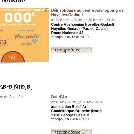
ÑƒÑ€ÑÑ‹
Défi solidaire au centre Aushopping de
Noyelles-Godault
от 29 Ноябрь 2019r. до 30 Ноябрь 2019r.
Centre Aushopping Noyelles-Godault
Noyelles-Godault (Pas-de-Calais)
Route Nationale 43
телефон : 06 12 04 63 19
¾Ð·Ð¸Ñ†Ð¸Ð¸
Bol d'Art
от 18 Май 2019r. до 26 Май 2019r.
association Bol d''Art
Coudekerque-Branche (Nord)
1 rue Georges Lesieur
телефон : 03 28 69 63 70