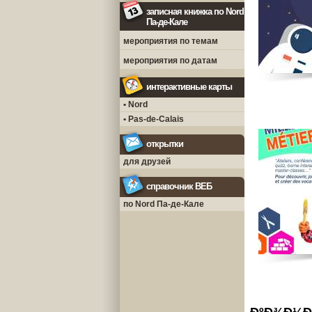
записная книжка по Nord
Па-де-Кале
мероприятия по темам
мероприятия по датам
интерактивные карты
• Nord
• Pas-de-Calais
открытки
для друзей
справочник ВЕБ
по Nord Па-де-Кале