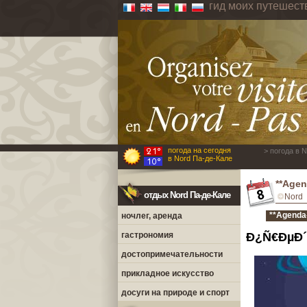
гид моих путешест
погода на сегодня
> погода в 
в Nord Па-де-Кале
**Agen
отдых Nord Па-де-Кале
Nord
**Agenda
ночлег, аренда
гастрономия
Ð¿Ñ€ÐµÐ´
достопримечательности
прикладное искусство
досуги на природе и спорт