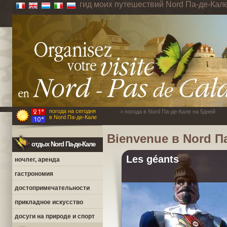
гид моих путешествий Nord Па-де-Кал
погода на сегодня
> погода в Nord Па-де-Кале на 5дней
в Nord Па-де-Кале
Bienvenue в Nord П
отдых Nord Па-де-Кале
Les géants
ночлег, аренда
гастрономия
достопримечательности
прикладное искусство
досуги на природе и спорт