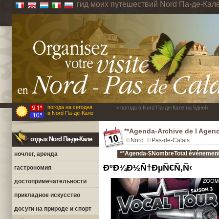
гид моих путешествий Nord Па-де-Кал
погода на сегодня
> погода в Nord Па-де-Кале на 5дней
в Nord Па-де-Кале
**Agenda-Archive de l Agen
отдых Nord Па-де-Кале
Nord
Pas-de-Calais
**Agenda-$NombreTotal événements
ночлег, аренда
ÐºÐ¾Ð½Ñ†ÐµÑ€Ñ‚Ñ‹
гастрономия
достопримечательности
прикладное искусство
досуги на природе и спорт