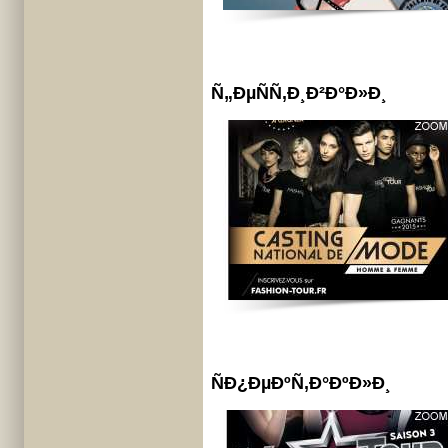
Ñ„ÐµÑÑ‚Ð¸Ð²Ð°Ð»Ð¸
ÑÐ¿ÐµÐºÑ‚Ð°ÐºÐ»Ð¸