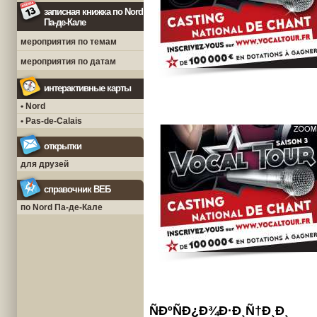
записная книжка по Nord
Па-де-Кале
мероприятия по темам
мероприятия по датам
интерактивные карты
• Nord
• Pas-de-Calais
открытки
для друзей
справочник ВЕБ
по Nord Па-де-Кале
ÑÐºÑÐ¿Ð¾Ð·Ð¸Ñ†Ð¸Ð¸