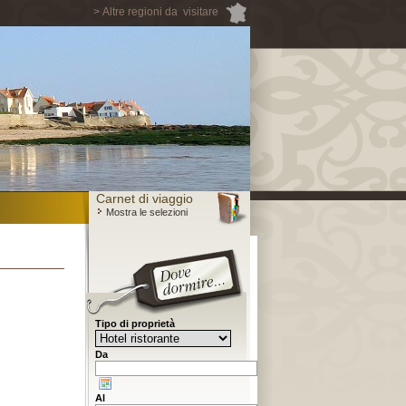
> Altre regioni da visitare
Carnet di viaggio
Mostra le selezioni
Tipo di proprietà
Da
Al